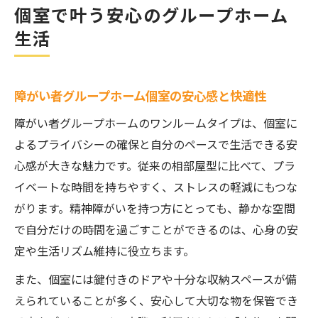
個室で叶う安心のグループホーム
家具家電付きで手軽に始める新生活のポイ
生活
ント
精神障がいに配慮した大阪の住まい選び
障がい者グループホームの支援体制を比較
障がい者グループホーム個室の安心感と快適性
検討
障がい者グループホームのワンルームタイプは、個室に
精神障がい対応の安心できる環境の選び方
よるプライバシーの確保と自分のペースで生活できる安
生活保護受給者も無理なく入居できる理由
心感が大きな魅力です。従来の相部屋型に比べて、プラ
個室タイプだからできる自分らしい生活
イベートな時間を持ちやすく、ストレスの軽減にもつな
がります。精神障がいを持つ方にとっても、静かな空間
大阪市内で自立サポートが手厚い施設の特
で自分だけの時間を過ごすことができるのは、心身の安
徴
定や生活リズム維持に役立ちます。
ワンルーム型でプライバシーを守る暮らし方
障がい者グループホームの完全個室の安心
また、個室には鍵付きのドアや十分な収納スペースが備
えられていることが多く、安心して大切な物を保管でき
ワンルーム型で叶える一人暮らしの練習