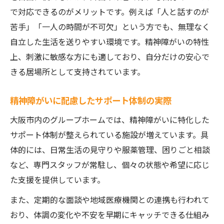
で対応できるのがメリットです。例えば「人と話すのが
精神障がいへの配慮がある日常生活サポー
苦手」「一人の時間が不可欠」という方でも、無理なく
ト
自立した生活を送りやすい環境です。精神障がいの特性
生活保護と両立できる自立型グループホー
上、刺激に敏感な方にも適しており、自分だけの安心で
ム
きる居場所として支持されています。
ワンルームタイプで生活リズムを整える方
法
精神障がいに配慮したサポート体制の実際
安心して続けられる住まい選びのポイント
大阪市内のグループホームでは、精神障がいに特化した
大阪市で安心できる新生活の始め方ガイド
サポート体制が整えられている施設が増えています。具
障がい者グループホーム入居までの具体的
体的には、日常生活の見守りや服薬管理、困りごと相談
流れ
など、専門スタッフが常駐し、個々の状態や希望に応じ
精神障がいに寄り添う新生活スタート支援
た支援を提供しています。
生活保護利用時に知っておきたい手続き
また、定期的な面談や地域医療機関との連携も行われて
ワンルーム型で安心して暮らすためのヒン
おり、体調の変化や不安を早期にキャッチできる仕組み