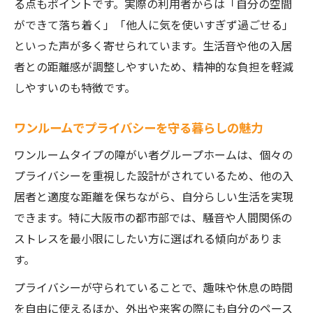
る点もポイントです。実際の利用者からは「自分の空間
精神面と生活面の両立を支える工夫とは
ができて落ち着く」「他人に気を使いすぎず過ごせる」
生活保護制度を活用した住み替えの流れ
といった声が多く寄せられています。生活音や他の入居
家具家電付きグループホームの利点と注意
者との距離感が調整しやすいため、精神的な負担を軽減
点
しやすいのも特徴です。
生活保護対応グループホームの魅力とは
障がい者グループホームと生活保護の関係
ワンルームでプライバシーを守る暮らしの魅力
性
ワンルームタイプの障がい者グループホームは、個々の
経済的負担を抑える住まい選びのコツ
プライバシーを重視した設計がされているため、他の入
精神障がいを持つ方に最適なサポート体制
居者と適度な距離を保ちながら、自分らしい生活を実現
ワンルーム型グループホームの入居条件と
できます。特に大阪市の都市部では、騒音や人間関係の
は
ストレスを最小限にしたい方に選ばれる傾向がありま
す。
入居前に確認したい福祉サービスの内容
自立支援を重視した住環境の特徴を解説
プライバシーが守られていることで、趣味や休息の時間
を自由に使えるほか、外出や来客の際にも自分のペース
障がい者グループホームの自立支援の実例