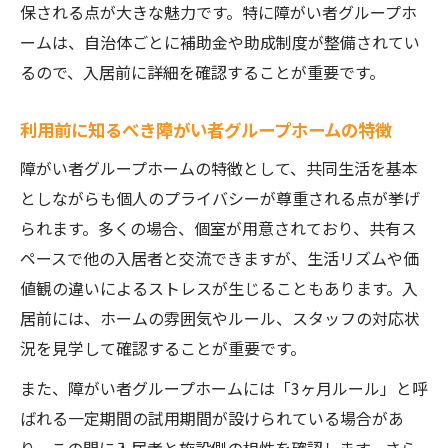
共同生活で感じやすいデメリットと対策案
保される点が大きな魅力です。特に障がい者グループホ
障がい者グループホームの共同生活でのデ
ームは、自治体ごとに補助金や助成制度が整備されてい
メリット例
るので、入居前に詳細を確認することが重要です。
障がい者グループホームの人間関係トラブ
利用前に知るべき障がい者グループホームの特徴
ルへの備え方
障がい者グループホームの特徴として、共同生活を基本
障がい者グループホームでのプライバシー
としながらも個人のプライバシーが尊重される点が挙げ
確保の工夫
られます。多くの場合、個室が用意されており、共有ス
障がい者グループホーム利用時のストレス
ペースで他の入居者と交流できますが、生活リズムや価
対策方法
値観の違いによるストレスが生じることもあります。入
障がい者グループホームの退去リスクと回
居前には、ホームの雰囲気やルール、スタッフの対応状
避策を考える
況を見学して確認することが重要です。
補助金制度を徹底解説し経済負担を軽くする方
また、障がい者グループホームには「3ヶ月ルール」と呼
法
ばれる一定期間の試用期間が設けられている場合があ
障がい者グループホームの補助金制度の種