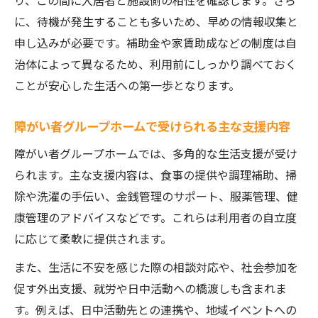
り、この間に入居者と施設側の相性を確認します。さら
類と特徴
に、待機が発生することも多いため、早めの情報収集と
障がい者グループホーム利用時の家賃助成
申し込みが必要です。補助金や家賃助成などの制度は自
内容を解説
治体によって異なるため、利用前にしっかり調べておく
障がい者グループホーム補助金の申請手続
ことが安心した生活への第一歩となります。
きと注意点
障がい者グループホームの補助金で家計を
障がい者グループホームで受けられる主な支援内容
守るポイント
障がい者グループホームでは、多角的な生活支援が受け
障がい者グループホームにおける経済的負
られます。主な支援内容は、食事の提供や調理補助、掃
担軽減の実践例
除や洗濯の手伝い、金銭管理のサポート、服薬管理、健
入居リスクや3ヶ月ルールの落とし穴に注意
康管理のアドバイスなどです。これらは利用者の自立度
障がい者グループホーム入居時のリスクを
に応じて柔軟に提供されます。
徹底分析
また、生活に不安を感じた際の相談対応や、社会参加を
障がい者グループホームの3ヶ月ルールを正
促す外出支援、就労や日中活動への橋渡しも含まれま
しく理解
す。例えば、日中活動先との連携や、地域イベントへの