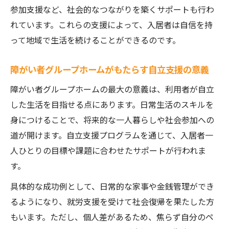
障がい者グループホームで長期入院時の対
参加支援など、社会的なつながりを築くサポートも行わ
応策とは
れています。これらの支援によって、入居者は自信を持
障がい者グループホームでの退去基準と注
って地域で生活を続けることができるのです。
意すべき点
障がい者グループホームがもたらす自立支援の意義
障がい者グループホームの特養との違いを
比較解説
障がい者グループホームの最大の意義は、利用者が自立
安心して暮らすための長期利用戦略を考える
した生活を目指せる点にあります。日常生活のスキルを
身につけることで、将来的な一人暮らしや社会参加への
障がい者グループホームで長期利用を実現
道が開けます。自立支援プログラムを通じて、入居者一
するコツ
人ひとりの目標や課題に合わせたサポートが行われま
障がい者グループホームの永住可能性と選
す。
択基準
具体的な成功例として、日常的な家事や金銭管理ができ
障がい者グループホームの生活安定策を徹
るようになり、就労支援を受けて社会復帰を果たした方
底解説
もいます。ただし、個人差があるため、焦らず自分のペ
障がい者グループホームで将来設計を立て