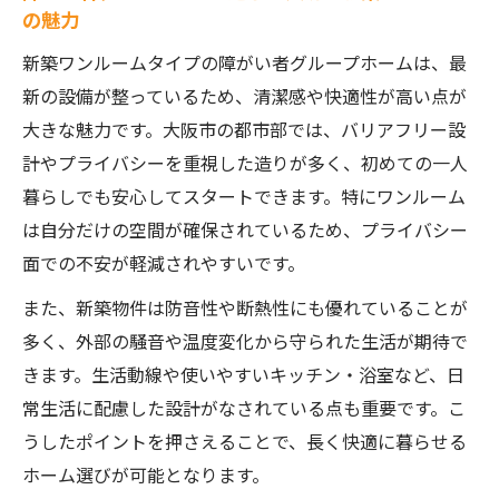
イント
の魅力
プライバシーを重視するなら新築ワンルームの
新築ワンルームタイプの障がい者グループホームは、最
障がい者グループホーム
新の設備が整っているため、清潔感や快適性が高い点が
障がい者グループホームで叶うプライバシ
大きな魅力です。大阪市の都市部では、バリアフリー設
ー確保の工夫
計やプライバシーを重視した造りが多く、初めての一人
新築ワンルームならではのプライベート空
暮らしでも安心してスタートできます。特にワンルーム
間の魅力
は自分だけの空間が確保されているため、プライバシー
障がい者グループホームで安心できる個室
面での不安が軽減されやすいです。
生活
また、新築物件は防音性や断熱性にも優れていることが
ワンルーム型グループホームのセキュリテ
多く、外部の騒音や温度変化から守られた生活が期待で
ィ事情
きます。生活動線や使いやすいキッチン・浴室など、日
プライバシー重視派に最適なグループホー
常生活に配慮した設計がなされている点も重要です。こ
ム選び方
うしたポイントを押さえることで、長く快適に暮らせる
快適な自立生活へ導く障がい者グループホーム
ホーム選びが可能となります。