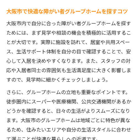
選び
大阪市で快適な障がい者グループホームを探すコツ
障がい者グループホームで自立を実現する
ポイント
大阪市内で自分に合った障がい者グループホームを探す
ためには、まず見学や相談の機会を積極的に活用するこ
新築ワンルームがもたらす快適な生活環境
とが大切です。実際に施設を訪れて、居室や共用スペー
障がい者グループホームでの支援内容を知
ス、生活サポート体制を自分の目で確認することで、安
る
心して入居を決めやすくなります。また、スタッフの対
在宅ワークも可能なグループホームの選び
応や入居者同士の雰囲気も生活満足度に大きく影響しま
方
すので、見学時に細かくチェックしましょう。
自立生活を支える障がい者グループホーム
さらに、グループホームの立地も重要なポイントです。
の特徴
徒歩圏内にスーパーや医療機関、公共交通機関があるか
マンション型新築ワンルームで叶える安心の暮
どうかを確認すると、日々の生活がよりスムーズになり
らし
ます。大阪市のグループホームは地域ごとに特色が異な
障がい者グループホームでのマンション型
るため、住みたいエリアや自分の生活スタイルに合わせ
新築物件の魅力
て選ぶことが快適な暮らしへの近道です。