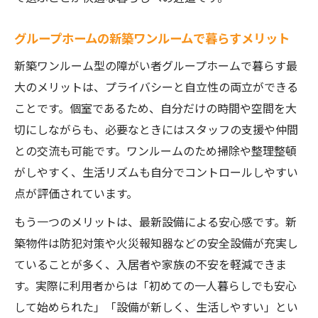
ワンルーム型グループホームの設備と快適
性の違い
グループホームの新築ワンルームで暮らすメリット
マンション型障がい者グループホームの安
新築ワンルーム型の障がい者グループホームで暮らす最
全対策
大のメリットは、プライバシーと自立性の両立ができる
新築ワンルームで叶う安心生活のポイント
ことです。個室であるため、自分だけの時間や空間を大
マンション型グループホームの人気理由を
切にしながらも、必要なときにはスタッフの支援や仲間
解説
との交流も可能です。ワンルームのため掃除や整理整頓
障がい者グループホームの空き状況確認と最新
がしやすく、生活リズムも自分でコントロールしやすい
選び方ガイド
点が評価されています。
障がい者グループホームの空き状況を素早
もう一つのメリットは、最新設備による安心感です。新
く調べる方法
築物件は防犯対策や火災報知器などの安全設備が充実し
新築ワンルームグループホームの最新情報
ていることが多く、入居者や家族の不安を軽減できま
を入手するコツ
す。実際に利用者からは「初めての一人暮らしでも安心
マンション型グループホームの空室確認ポ
して始められた」「設備が新しく、生活しやすい」とい