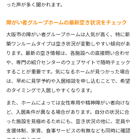
イント
った声が多く聞かれます。
障がい者グループホームの見学予約で失敗
障がい者グループホームの最新空き状況をチェック
しないコツ
空き状況から選ぶ障がい者グループホーム
大阪市の障がい者グループホームは人気が高く、特に新
の注意点
築ワンルームタイプは空き状況が変動しやすい傾向があ
ります。最新の空き情報は、各施設への直接問い合わせ
精神障害者向け新築グループホームの魅力と選
や、専門の紹介センターのウェブサイトで随時チェック
定ポイント
することが重要です。気になるホームが見つかった場合
障がい者グループホームが精神障害者にも
は、早めに見学予約や入居相談を申し込むことで、希望
選ばれる理由
のタイミングで入居しやすくなります。
新築ワンルーム型グループホームの安心サ
また、ホームによっては女性専用や精神障がい者向けな
ポート体制
ど、入居条件が異なる場合があります。自分の状況に合
精神障害者向けグループホーム選びで重要
った施設を見極めるためにも、空き状況の他に、定員や
な視点
支援体制、家賃、食事サービスの有無なども同時に確認
マンション型精神障害者グループホームの