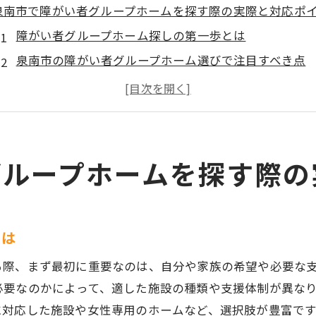
泉南市で障がい者グループホームを探す際の実際と対応ポ
障がい者グループホーム探しの第一歩とは
泉南市の障がい者グループホーム選びで注目すべき点
女性専用や強度行動障害対応ホームの違いを知る
駅近の障がい者グループホームの利便性と選び方
障がい者グループホームのサポート体制を比較する
障がい者グループホームの暮らしを泉南市で体験するには
グループホームを探す際の
障がい者グループホームの日常生活の流れを紹介
泉南市で体験できる障がい者グループホームの魅力
共同生活のメリットと障がい者グループホームの役割
とは
暮らしやすい障がい者グループホームの条件を探る
る際、まず最初に重要なのは、自分や家族の希望や必要な
泉南市ならではの障がい者グループホーム体験談
必要なのかによって、適した施設の種類や支援体制が異な
日常生活に寄り添う障がい者グループホームの魅力
に対応した施設や女性専用のホームなど、選択肢が豊富です