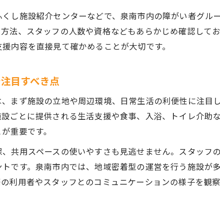
障がい者グループホームがもたらす安心感の理由
ふくし施設紹介センターなどで、泉南市内の障がい者グル
日常生活支援が充実した障がい者グループホームの特
ス方法、スタッフの人数や資格などもあらかじめ確認して
泉南市で生活する障がい者グループホームの強み
支援内容を直接見て確かめることが大切です。
食事や入浴など日常支援の実際を解説
で注目すべき点
障がい者グループホームで実感できる自立支援とは
グループホーム選びで重視したい泉南市の支援体制とは
は、まず施設の立地や周辺環境、日常生活の利便性に注目
障がい者グループホームの支援体制比較ポイント
施設ごとに提供される生活支援や食事、入浴、トイレ介助
とが重要です。
泉南市の障がい者グループホームが提供するサポート
強度行動障害に対応したグループホームの支援内容
保、共用スペースの使いやすさも見逃せません。スタッフ
地域密着型の障がい者グループホーム選びのコツ
ントです。泉南市内では、地域密着型の運営を行う施設が
際の利用者やスタッフとのコミュニケーションの様子を観
障がい者グループホームで重視すべき相談体制
強度行動障害対応の施設に求められる実態と泉南市での動
障がい者グループホームの強度行動障害対応事例