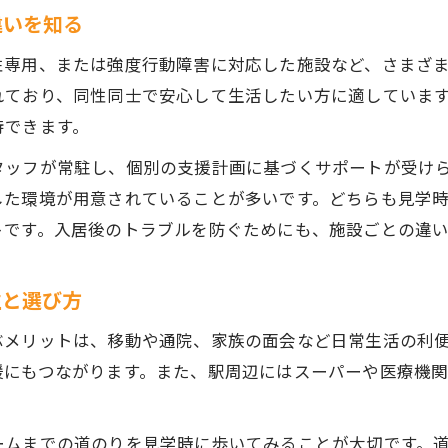
違いを知る
泉南市の障がい者グループホーム最新動向を解説
性専用、または強度行動障害に対応した施設など、さまざ
専門スタッフが支える障がい者グループホームの特徴
れており、同性同士で安心して生活したい方に適していま
強度行動障害を持つ方への支援内容を知る
待できます。
障がい者グループホーム選びでの注意点と実情
タッフが常駐し、個別の支援計画に基づくサポートが受け
安心できる障がい者グループホームの設備と泉南市の特徴
した環境が用意されていることが多いです。どちらも見学
障がい者グループホームの設備面で確認すべき項目
トです。入居後のトラブルを防ぐためにも、施設ごとの違
泉南市の障がい者グループホームが備える安心の設備
入居者が快適に過ごせる障がい者グループホームとは
性と選び方
バリアフリーや安全設計の障がい者グループホーム
ぶメリットは、移動や通院、家族の面会など日常生活の利
共有スペースや個室の使い心地を比べるポイント
援にもつながります。また、駅周辺にはスーパーや医療機
ームまでの道のりを見学時に歩いてみることが大切です。