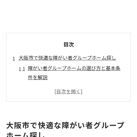
目次
大阪市で快適な障がい者グループホーム探し
障がい者グループホームの選び方と基本条
件を解説
大阪市で注目されるワンルーム型の特徴と
利便性
生活保護対応の障がい者グループホーム探
しのコツ
大阪市で快適な障がい者グループ
精神障がいに配慮したグループホーム選定
ホーム探し
の重要性