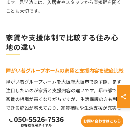
ます。見学時には、入居者やスタッフから直接話を聞く
ことも大切です。
家賃や支援体制で比較する住み心
地の違い
障がい者グループホームの家賃と支援内容を徹底比較
障がい者グループホームを大阪府大阪市で探す際、まず
注目したいのが家賃と支援内容の違いです。都市部では
家賃の相場が高くなりがちですが、生活保護の方も利用
できる施設が増えており、家賃補助や生活支援が充実し
ているケースもあります。家賃は施設によって異なり、
050-5526-7536
お問い合わせはこちら
ワンルームタイプやマンション型など、部屋の広さや設
お客様専用ダイヤル