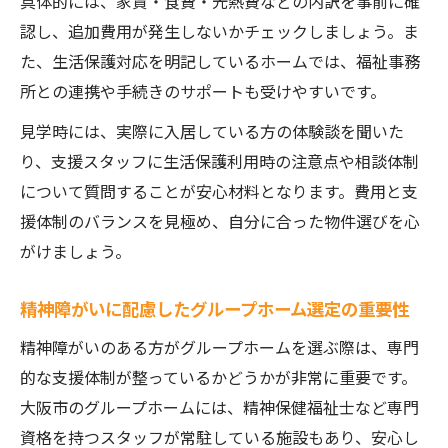
具体的には、家賃・食費・光熱費などの内訳を事前に確
負担とは
認し、追加費用が発生しないかチェックしましょう。ま
精神障がい者に適した支援体制の選び方を
た、生活保護対応を明記しているホームでは、福祉事務
解説
所との連携や手続きのサポートも受けやすいです。
実際の住み心地に影響するポイントをチェ
見学時には、実際に入居している方の体験談を聞いた
ック
り、支援スタッフに生活保護利用時の注意点や相談体制
個室重視で叶えるプライバシーと快適空間
について質問することが安心材料となります。費用と支
個室重視の障がい者グループホームが選ば
援体制のバランスを見極め、自分に合った物件選びを心
れる理由
がけましょう。
ワンルーム型で守られるプライバシーとそ
の魅力
精神障がいに配慮したグループホーム選定の重要性
精神障がいの方に快適な個室空間を提供す
精神障がいのある方がグループホームを選ぶ際は、専門
る方法
的な支援体制が整っているかどうかが非常に重要です。
生活保護利用者も満足の個室グループホー
大阪市のグループホームには、精神保健福祉士など専門
ム選び
資格を持つスタッフが常駐している施設もあり、安心し