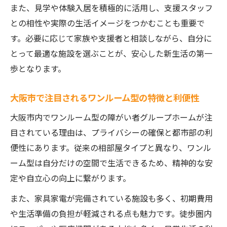
生活保護受給者が安心できる住まい選び
また、見学や体験入居を積極的に活用し、支援スタッフ
障がい者グループホームの生活保護対応ポ
との相性や実際の生活イメージをつかむことも重要で
イント
す。必要に応じて家族や支援者と相談しながら、自分に
家賃や生活費を踏まえたグループホーム選
とって最適な施設を選ぶことが、安心した新生活の第一
定法
歩となります。
生活保護利用者におすすめのワンルームタ
大阪市で注目されるワンルーム型の特徴と利便性
イプ
精神障がい者向け支援が充実した住まい選
大阪市内でワンルーム型の障がい者グループホームが注
び
目されている理由は、プライバシーの確保と都市部の利
障がい者グループホームで得られる支援体
便性にあります。従来の相部屋タイプと異なり、ワンル
制とは
ーム型は自分だけの空間で生活できるため、精神的な安
定や自立心の向上に繋がります。
精神障がいの方に合う自立支援のヒント
障がい者グループホームで実現する自立へ
また、家具家電が完備されている施設も多く、初期費用
の第一歩
や生活準備の負担が軽減される点も魅力です。徒歩圏内