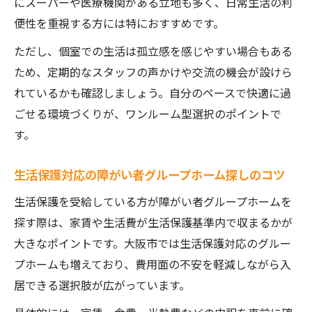
にスーパーや医療機関がある立地も多く、日常生活の利
精神障がいに寄り添うグループホームの支
便性を重視する方には特におすすめです。
援体制
ワンルーム型で叶える自立と快適な日常生
ただし、個室での生活は孤立感を感じやすい場合もある
活
ため、定期的なスタッフの声かけや交流の機会が設けら
生活保護受給者も安心の個別サポート充実
れているかも確認しましょう。自分のペースで快適に過
例
ごせる環境づくりが、ワンルーム型選択のポイントで
す。
障がい者グループホーム利用者の体験談を
紹介
生活保護対応の障がい者グループホーム探しのコツ
家賃や支援体制で比較する住み心地の違い
生活保護を受給している方が障がい者グループホームを
障がい者グループホームの家賃と支援内容
探す際は、家賃や生活費が生活保護基準内で収まるかが
を徹底比較
大きなポイントです。大阪市では生活保護対応のグルー
ワンルーム型とマンション型の費用と快適
プホームも増えており、費用面の不安を軽減しながら入
性の違い
居できる選択肢が広がっています。
生活保護受給者向けグループホームの費用