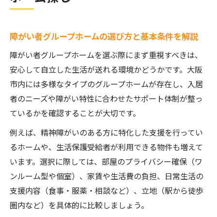
家賃や支援体制を比較した快適な住まい選
び
障がい者グループホームの選び方と基本条件を解説
ワンルーム型グループホームの魅力とは
障がい者グループホームを選ぶ際にまず重視すべきは、
障がい者グループホームで叶うワンルーム
安心して自立した生活が送れる環境かどうかです。大阪
の快適な生活
市内には多様なタイプのグループホームが存在し、入居
マンション型など多様な住環境の違いと選
者のニーズや障がい特性に合わせたサポート体制が整っ
び方
ているかを確認することが大切です。
プライバシー重視のワンルーム型グループ
例えば、精神障がいのある方に特化した支援を行ってい
ホームの利点
るホームや、生活保護受給者が利用できる物件も増えて
生活保護受給者が利用しやすいワンルーム
います。選択に際しては、部屋のプライバシー確保（ワ
の特徴
ンルーム型や個室）、家賃や生活費の負担、日常生活の
精神障がいの方にも安心な住まい環境を徹
支援内容（食事・服薬・相談など）、立地（駅から徒歩
底解説
圏内など）を具体的に比較しましょう。