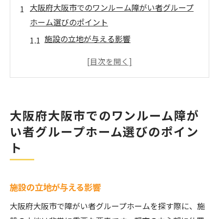
大阪府大阪市でのワンルーム障がい者グループ
ホーム選びのポイント
施設の立地が与える影響
利用者のニーズに応じたサポート内容
居住空間の広さと設備の充実度
施設の安全性とセキュリティ
スタッフの対応力とケアの質
大阪府大阪市でのワンルーム障が
見学時に確認すべきチェックポイント
い者グループホーム選びのポイン
快適な都市生活を可能にする大阪の障がい者グ
ト
ループホームとは
都市型グループホームの特徴
周辺の環境とアクセスの利便性
施設の立地が与える影響
コミュニティ活動の重要性
大阪府大阪市で障がい者グループホームを探す際に、施