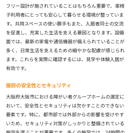
相談窓口を活用した情報収集
フリー設計が施されていることはもちろん重要で、車椅
自分に合った大阪の障がい者グループホームを
子利用者にとっても安心して暮らせる環境が整っていま
見つけるには
す。共用スペースの使い勝手もまた、入居者同士の交流
ライフスタイルに合わせた選び方
を促進し、充実した生活を支える要因となります。設備
面では、最新の家電や通信機器が備えられていることが
長期滞在を見据えた施設選び
多く、日常生活を支えるための細やかな配慮が感じられ
個々の障がいに応じた設備確認
ます。これらを実際に確認するには、見学や体験入居が
家族や支援者とのコミュニケーション
有効です。
居住者のフィードバックを参考にする
地域のコミュニティ参加の機会
施設の安全性とセキュリティ
大阪市の暮らしを支えるワンルーム障がい者グ
大阪府大阪市における障がい者グループホームの選定に
ループホームの魅力
おいて、安全性とセキュリティは欠かすことのできない
快適な都市生活の実現
要素です。特に、都市部では外部からの影響を受けやす
多様な文化との触れ合い
いため、セキュリティ対策がしっかりと整備されている
生活支援サービスの充実
施設を選ぶことが重要です。多くの施設では、24時間の