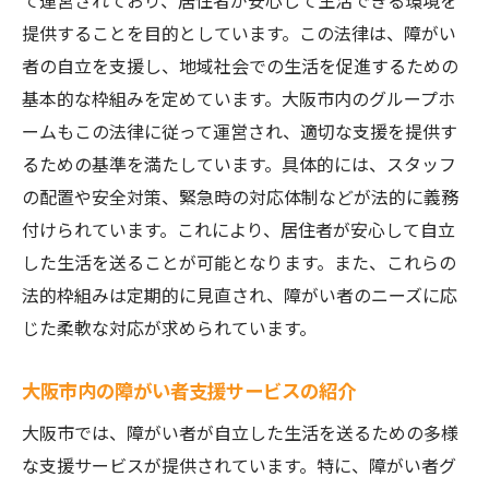
て運営されており、居住者が安心して生活できる環境を
居住者の快適性を向上させる工夫
提供することを目的としています。この法律は、障がい
者の自立を支援し、地域社会での生活を促進するための
ワンルームが提供する自由と独立性
基本的な枠組みを定めています。大阪市内のグループホ
設備やサービス内容の特徴
ームもこの法律に従って運営され、適切な支援を提供す
多様なニーズに応える柔軟性
るための基準を満たしています。具体的には、スタッフ
大阪市の障がい者グループホームで注目すべき
の配置や安全対策、緊急時の対応体制などが法的に義務
ポイント
付けられています。これにより、居住者が安心して自立
施設のスタッフの質とトレーニング
した生活を送ることが可能となります。また、これらの
アクセスの良さと交通の便
法的枠組みは定期的に見直され、障がい者のニーズに応
食事提供や栄養管理の体制
じた柔軟な対応が求められています。
コミュニティ活動やイベントの充実度
大阪市内の障がい者支援サービスの紹介
安全対策と緊急時の対応
大阪市では、障がい者が自立した生活を送るための多様
居住者の声を反映した運営
な支援サービスが提供されています。特に、障がい者グ
プライバシーと安心の両立が可能なワンルーム