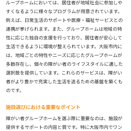
ループホームにおいては、居住者が地域社会に参加しや
型ホーム
すくなるように様々なプログラムが用意されています。
防音対策と個人スペースの確保
例えば、日常生活のサポートや医療・福祉サービスとの
安心できるセキュリティシステム
連携が挙げられます。また、グループホームは地域の特
居住者間のトラブル防止策
性に応じた独自の支援を行っており、居住者が安心して
プライバシー配慮のための設計
生活できるように環境が整えられています。大阪市内に
心理的安全を支えるサポート体制
は、地域ごとの特性やニーズに応じたグループホームが
訪問者対応や見守りシステムの特徴
多数存在し、個々の障がい者のライフスタイルに適した
選択肢を提供しています。これらのサービスは、障がい
利用者の声から学ぶ理想的な障がい者グループ
者がより豊かで充実した生活を送るための基盤を築くも
ホームの条件
のです。
利用者の成功体験とその秘訣
満足度調査から見るホームの選び方
施設選びにおける重要なポイント
居住後のサポートとフォローアップ
障がい者グループホームを選ぶ際に重要なのは、施設が
おすすめのホームランキングとその理由
提供するサポートの内容と質です。特に大阪市内でワン