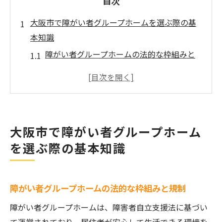
目次
大阪市で障がい者グループホームを選ぶ際の基
本知識
障がい者グループホームの法的な枠組みと
規制
大阪市内の障がい者支援サービスの紹介
施設選びにおける重要なポイント
障がい者グループホームの費用と支援制度
大阪市で障がい者グループホーム
大阪市の福祉関連の相談窓口
を選ぶ際の基本知識
地域ごとの特性とホーム選びのコツ
ワンルームタイプの障がい者グループホームの
魅力とは
障がい者グループホームの法的な枠組みと規制
プライバシーを確保した個別空間の魅力
障がい者グループホームは、障害者自立支援法に基づい
小規模なコミュニティの利点