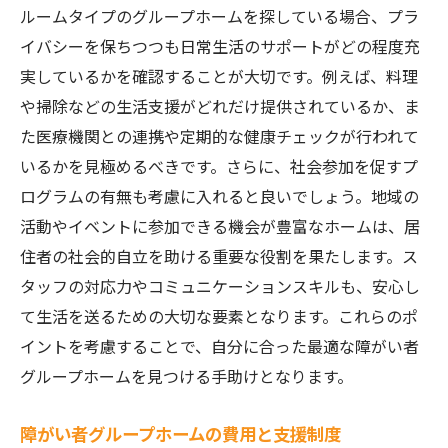
実際の利用者の声を反映した改善策
ルームタイプのグループホームを探している場合、プラ
理想のホームに必要な条件とは
イバシーを保ちつつも日常生活のサポートがどの程度充
大阪市内で障がい者グループホームを見学する
実しているかを確認することが大切です。例えば、料理
際のチェックリスト
や掃除などの生活支援がどれだけ提供されているか、ま
見学前の準備と確認事項
た医療機関との連携や定期的な健康チェックが行われて
いるかを見極めるべきです。さらに、社会参加を促すプ
施設内の環境と設備をチェック
ログラムの有無も考慮に入れると良いでしょう。地域の
スタッフとのコミュニケーションの重要性
活動やイベントに参加できる機会が豊富なホームは、居
見学時に質問すべきポイント
住者の社会的自立を助ける重要な役割を果たします。ス
他の居住者との交流の仕方
タッフの対応力やコミュニケーションスキルも、安心し
見学後のフィードバックと選定プロセス
て生活を送るための大切な要素となります。これらのポ
新しい生活を始めるための障がい者グループホ
イントを考慮することで、自分に合った最適な障がい者
ームの見つけ方
グループホームを見つける手助けとなります。
情報収集の手段とその活用法
障がい者グループホームの費用と支援制度
インターネットを利用したホーム探しのコ