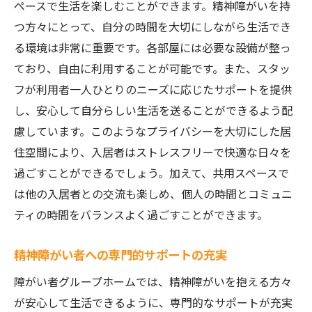
ペースで生活を楽しむことができます。精神障がいを持
個別カウンセリングの提供とその効果
つ方々にとって、自分の時間を大切にしながら生活でき
社会復帰を目指したプログラムの実施
る環境は非常に重要です。各部屋には必要な設備が整っ
日常生活のサポートとアドバイス
ており、自由に利用することが可能です。また、スタッ
地域社会とのつながりを強化する活動
フが利用者一人ひとりのニーズに応じたサポートを提供
健康管理サポートと医療機関との連携
し、安心して自分らしい生活を送ることができるよう配
自立支援に向けた具体的なステップの提供
慮しています。このようなプライバシーを大切にした居
住空間により、入居者はストレスフリーで快適な日々を
プライバシー重視のワンルーム型障がい者グル
過ごすことができるでしょう。加えて、共用スペースで
ープホームでの生活
は他の入居者との交流も楽しめ、個人の時間とコミュニ
個室のメリットと居住空間の選択肢
ティの時間をバランスよく過ごすことができます。
安全性を考慮した住環境デザイン
プライバシーを守るための施策
精神障がい者への専門的サポートの充実
自主性を育むための生活スタイル
障がい者グループホームでは、精神障がいを抱える方々
日常の安らぎを得られる空間づくり
が安心して生活できるように、専門的なサポートが充実