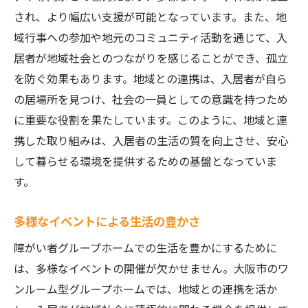
され、より幅広い支援が可能となっています。また、地
利用者の声を集めた評価の重要性
域行事への参加や地元のコミュニティ活動を通じて、入
施設運営者との信頼関係の築き方
居者が地域社会とのつながりを感じることができ、孤立
自分に合ったホームを見つけるためのステ
を防ぐ効果もあります。地域との連携は、入居者が自ら
ップ
の居場所を見つけ、社会の一員としての意識を持つため
大阪市におけるワンルーム型障がい者グループ
に重要な役割を果たしています。このように、地域と連
ホームの利用の流れとメリット
携した取り組みは、入居者の生活の質を向上させ、安心
入居までの手続きとそのステップ
して暮らせる環境を提供するための基盤となっていま
入居にあたってのサポート内容
す。
実際の生活の開始と適応へのサポート
多様なイベントによる生活の豊かさ
生活保護制度を活用した経済的なメリット
長期的な居住と安定した生活の提供
障がい者グループホームでの生活を豊かにするために
は、多様なイベントの開催が欠かせません。大阪市のワ
入居者の経験談に基づく利点と課題
ンルーム型グループホームでは、地域との連携を活か