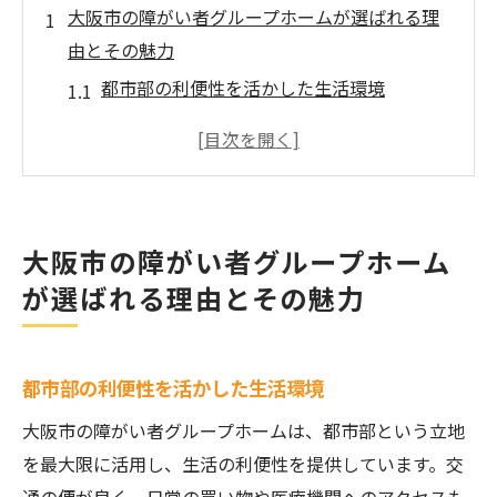
大阪市の障がい者グループホームが選ばれる理
由とその魅力
都市部の利便性を活かした生活環境
プライバシーを重視した居住空間の提供
精神障がい者への専門的サポートの充実
地域との連携による安心感の確保
多様なイベントによる生活の豊かさ
大阪市の障がい者グループホーム
個別ケアがもたらす自立支援の効果
が選ばれる理由とその魅力
生活保護対応ワンルーム型グループホームが提
供する安心感
生活保護制度を活用した経済的サポート
都市部の利便性を活かした生活環境
ワンルーム型の特長とプライバシーの確保
大阪市の障がい者グループホームは、都市部という立地
常駐スタッフによる緊急時対応の安心感
を最大限に活用し、生活の利便性を提供しています。交