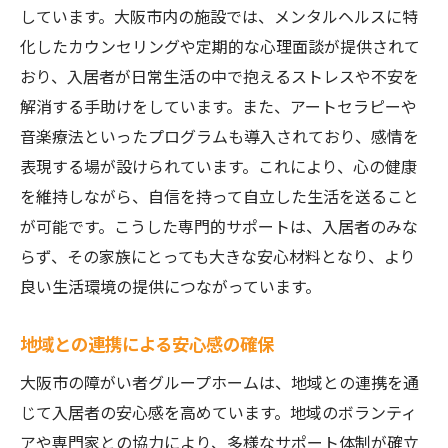
居住者同士の交流を促進する取り組み
しています。大阪市内の施設では、メンタルヘルスに特
大阪市のグループホームが提供する快適な住環
化したカウンセリングや定期的な心理面談が提供されて
境とイベントの魅力
おり、入居者が日常生活の中で抱えるストレスや不安を
居住空間の快適さとその工夫
解消する手助けをしています。また、アートセラピーや
音楽療法といったプログラムも導入されており、感情を
季節ごとのイベントと生活の彩り
表現する場が設けられています。これにより、心の健康
コミュニティ活動による充実感の実現
を維持しながら、自信を持って自立した生活を送ること
住民の声を取り入れた環境改善
が可能です。こうした専門的サポートは、入居者のみな
共用スペースでの交流と相互支援
らず、その家族にとっても大きな安心材料となり、より
自然との触れ合いを促す庭園の設置
良い生活環境の提供につながっています。
障がい者グループホーム選びのポイントと具体
的な事例紹介
地域との連携による安心感の確保
施設選びの基準と重要なチェックポイント
大阪市の障がい者グループホームは、地域との連携を通
大阪市内での成功事例の紹介
じて入居者の安心感を高めています。地域のボランティ
グループホーム見学の際の質問事項
アや専門家との協力により、多様なサポート体制が確立