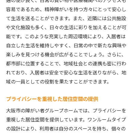
通の便が良く、日常の買い物や医療機関へのアクセスも
メンタルケアを重視したサポート体制
容易であるため、精神障がいを持つ方々にとって安心し
生活支援サービスの種類と内容
て生活を送ることができます。また、近隣には公共施設
安心して暮らせる環境整備の取り組み
や文化施設も多く、日々の生活に彩りを加えることが可
都市生活の利便性を享受できる大阪市の障がい
能です。このような充実した周辺環境により、入居者は
者グループホームの魅力
自立した生活を維持しやすく、日常の中で新たな興味や
交通アクセスの良さによる移動の自由
楽しみを見つける機会が広がることでしょう。さらに、
近隣施設との距離感と利用しやすさ
都市部に位置することで、地域社会との連携も密に行わ
都市部での安全性を考慮した施設設計
れており、入居者は安全で安心な生活を送りながら、地
地域コミュニティとの連携による支援
域の一員としての役割を果たすことができます。
ショッピングや文化施設へのアクセス可能
プライバシーを重視した居住空間の提供
性
大阪市の障がい者グループホームでは、プライバシーを
都市環境の中での自然との調和
重視した居住空間を提供しています。ワンルームタイプ
精神障がい者が自立した生活を送るためのグル
の設計により、利用者は自分のスペースを持ち、個々の
ープホームのサポート内容