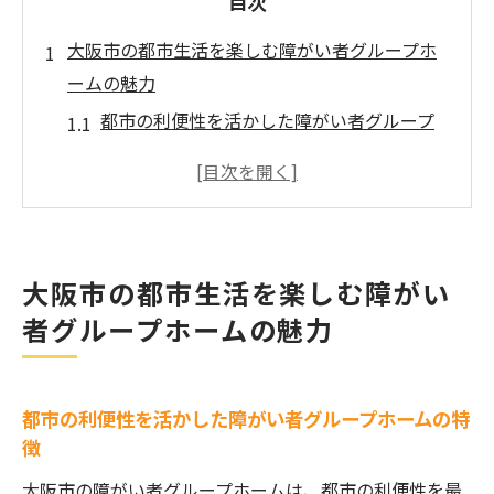
目次
大阪市の都市生活を楽しむ障がい者グループホ
ームの魅力
都市の利便性を活かした障がい者グループ
ホームの特徴
大阪市で叶える理想の暮らしとは
安心と快適を兼ね備えたグループホームの
選び方
大阪市の都市生活を楽しむ障がい
大阪市で求められるグループホームの新た
者グループホームの魅力
な基準
都市部での生活をサポートする障がい者グ
ループホーム
都市の利便性を活かした障がい者グループホームの特
大阪の都市生活を支えるホームの魅力と選
徴
び方
大阪市の障がい者グループホームは、都市の利便性を最