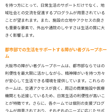
大阪市の精神障がい者向けホームの現状
を持つ方にとって、日常生活のサポートだけでなく、地
域社会との交流を促進するプログラムが用意されている
優しさを感じるホーム選びのポイント
ことが望まれます。また、施設の立地やアクセスの良さ
精神障がいに配慮したホームの特徴
も重要な要素で、外出や通院のしやすさは生活の質に大
大阪市が提供する優しいホームの探し方
きく影響します。
精神障がい者に寄り添うホームの選び方
優しい環境を提供するホームの選び方
都市部での生活をサポートする障がい者グループホー
障がい者グループホーム選びで失敗しないため
ム
の実践ガイド
大阪市の障がい者グループホームは、都市部ならではの
失敗しないための選び方の基本
利便性を最大限に活かしながら、精神障がいを持つ方々
大阪市でのグループホーム選びの注意点
が安心して生活できる環境を提供しています。これらの
ホームは、交通アクセスが良く、周辺の商業施設や医療
実践的なホーム選びのステップ
機関とも近接しているため、日常生活の利便性が高いこ
失敗を防ぐホーム選びのチェックポイント
とが特徴です。さらに、各ホームでは個別の支援プログ
大阪市内での賢明なホーム選びの方法
ラムが用意されており、それぞれのニーズに応じたサポ