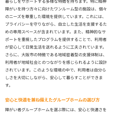
暮らしをサポートする多様な特徴を持ちます。特に精神
大阪市内で推薦されるグループホームとは
障がいを持つ方々に向けたワンルーム型の施設は、個々
安心の理由：選ばれるグループホームの条
のニーズを尊重した環境を提供しています。これには、
件
プライバシーを守りながら、自立した生活を支援するた
安全な暮らしを保証する施設選びのポイン
めの専用スペースが含まれています。また、精神的なサ
ト
ポートを重視したプログラムを提供することで、利用者
が安心して日常生活を送れるように工夫されています。
大阪市で信頼されるグループホームの特徴
さらに、大阪市の特徴である地域密着型の支援体制は、
暮らしの安心を提供するホームの選択肢
利用者が地域社会とのつながりを感じられるように設計
暮らしやすい障がい者グループホームを見つけ
されています。このような環境の中で、利用者は自分ら
るためのポイント
しさを大切にしながら、安心して暮らすことができま
暮らしやすさを重視したホーム選びの基準
す。
生活環境とサポート体制の重要性
大阪市で暮らしやすいホームを見つける秘
安心と快適を兼ね備えたグループホームの選び方
訣
障がい者グループホームを選ぶ際には、安心と快適さを