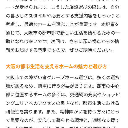
実践ガイド：最適なホームを見つける方法
ートが受けられます。こうした施設選びの際には、自分
大阪市内の障がい者グループホームを探すため
の暮らしのスタイルや必要とする支援内容をしっかりと
の重要情報
考慮し、最適なホームを選ぶことが重要です。本記事を
必要な情報を集めるための方法
通じて、大阪市の都市部で新しい生活を始めるための一
大阪市内ホーム選択のための基礎情報
助となれば幸いです。次回は、さらに深い視点からの情
情報を整理して最適なホームを見つける
報をお届けする予定ですので、ぜひご期待ください。
グループホーム探しに欠かせない情報源
大阪の都市生活を支えるホームの魅力と選び方
大阪でホームを探すときに知っておくべき
大阪市での障がい者グループホーム選びは、多くの選択
こと
肢があるため、慎重に行う必要があります。都市の中心
重要情報を活用したホーム選びのヒント
部に位置するホームの多くは、交通網の充実やショッピ
ングエリアへのアクセスの良さなど、都市生活における
利便性を誇ります。また、精神障がいを持つ方々にとっ
て重要なのが、安心して暮らせる環境と、適切な支援で