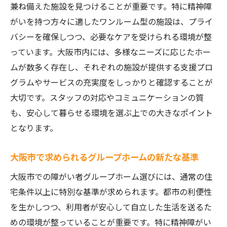
快適な生活を支えるホームの条件
兼ね備えた施設を見つけることが重要です。特に精神障
グループホーム選びで注目すべきポイント
がいを持つ方々に適したワンルーム型の施設は、プライ
理想の暮らしを実現するホームの選び方
バシーを確保しつつ、必要なケアを受けられる環境が整
っています。大阪市内には、多様なニーズに応じたホー
大阪市で理想的なワンルーム障がい者グループ
ムが数多く存在し、それぞれの施設が提供する支援プロ
ホームとは
グラムやサービスの充実度をしっかりと確認することが
理想の空間を提供するワンルーム型ホーム
大切です。スタッフの対応やコミュニケーションの質
の特徴
も、安心して暮らせる環境を選ぶ上での大きなポイント
大阪市での理想的なホーム選びのポイント
となります。
ワンルーム型ホームが提供する生活の質
理想を形にするためのグループホーム選び
大阪市で求められるグループホームの新たな基準
大阪でワンルーム型ホームが選ばれる理由
大阪市での障がい者グループホーム選びには、通常の住
理想的なホームを見つけるためのステップ
宅条件以上に特別な基準が求められます。都市の利便性
精神障がい者に優しい大阪市のグループホーム
を生かしつつ、利用者が安心して自立した生活を送るた
事情
めの環境が整っていることが重要です。特に精神障がい