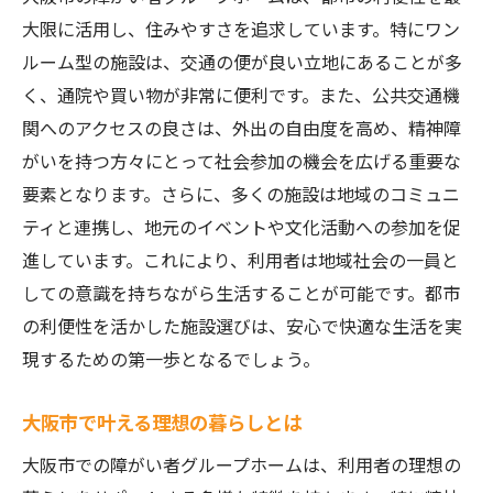
精神障がい者のためのワンルーム型グループホ
大限に活用し、住みやすさを追求しています。特にワン
ーム選びのコツ
ルーム型の施設は、交通の便が良い立地にあることが多
精神障がい者に適したワンルーム型の魅力
く、通院や買い物が非常に便利です。また、公共交通機
選び方のポイント：何を基準に選ぶべきか
関へのアクセスの良さは、外出の自由度を高め、精神障
がいを持つ方々にとって社会参加の機会を広げる重要な
ワンルーム型のメリットを最大限活かす方
要素となります。さらに、多くの施設は地域のコミュニ
法
ティと連携し、地元のイベントや文化活動への参加を促
大阪市での精神障がい者向けグループホー
進しています。これにより、利用者は地域社会の一員と
ムの選び方
しての意識を持ちながら生活することが可能です。都市
個々のニーズに合ったホームの見つけ方
の利便性を活かした施設選びは、安心で快適な生活を実
精神障がい者が安心して暮らせる環境づく
現するための第一歩となるでしょう。
り
安心して暮らせる大阪市の障がい者グループホ
大阪市で叶える理想の暮らしとは
ーム紹介
大阪市での障がい者グループホームは、利用者の理想の
安心できるホームの見つけ方