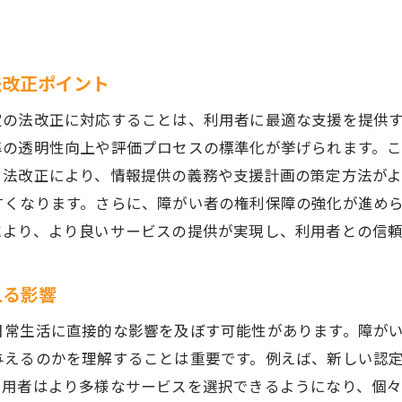
住環境の向上が障がい区分認定に与える影響
障がい区分認定における住環境評価の新基準
法改正ポイント
住環境改善による障がい者の生活向上事例
定の法改正に対応することは、利用者に最適な支援を提供
障がい区分認定と住環境の相互作用について
準の透明性向上や評価プロセスの標準化が挙げられます。
住環境改善が障がい区分認定に必要な理由
、法改正により、情報提供の義務や支援計画の策定方法が
障がい区分認定における住環境要素の重要性
すくなります。さらに、障がい者の権利保障の強化が進め
就労支援における障がい区分認定の最新基準を理解する
により、より良いサービスの提供が実現し、利用者との信
新基準が就労支援に及ぼす影響とは
障がい区分認定を生かした就労支援の取り組み
える影響
就労支援における障がい区分認定の役割
日常生活に直接的な影響を及ぼす可能性があります。障が
障がい区分認定に基づく就労支援の成功事例
与えるのかを理解することは重要です。例えば、新しい認
障がい区分認定の最新基準を活用した支援策
利用者はより多様なサービスを選択できるようになり、個