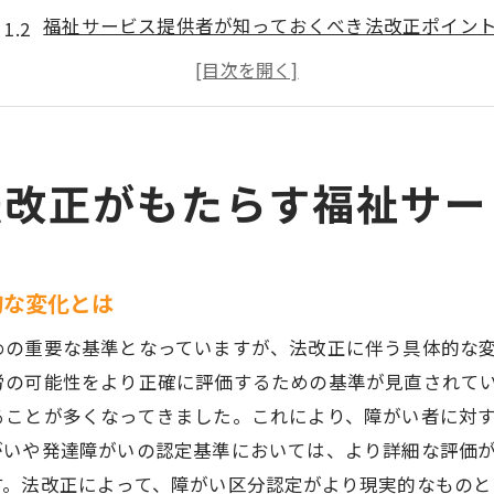
福祉サービス提供者が知っておくべき法改正ポイン
障がい区分認定の法改正が利用者に与える影響
新しい法改正に対応した福祉サービスの選び方
障がい区分認定の法改正で期待される今後の展望
現行制度と法改正の比較で見る違い
法改正がもたらす福祉サー
技術革新が障がい区分認定に与える新たな展望
AI技術が障がい区分認定に及ぼす影響
障がい区分認定プロセスでのテクノロジー活用事例
的な変化とは
技術革新に伴う障がい区分認定の未来像
めの重要な基準となっていますが、法改正に伴う具体的な
障がい区分認定とデジタル化の関係性を解説
労の可能性をより正確に評価するための基準が見直されて
障がい区分認定における技術的課題とその解決策
ることが多くなってきました。これにより、障がい者に対
がいや発達障がいの認定基準においては、より詳細な評価
技術革新がもたらす新たな障がい区分認定基準
す。法改正によって、障がい区分認定がより現実的なものと
住環境改善と障がい区分認定の変化の関係性を探る