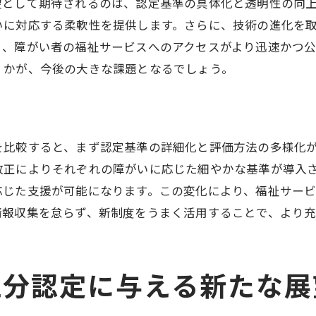
望として期待されるのは、認定基準の具体化と透明性の向
新しいアプローチでの障がい区分認定の可能性
いに対応する柔軟性を提供します。さらに、技術の進化を
障がい区分認定が社会参加に及ぼす影響分析
り、障がい者の福祉サービスへのアクセスがより迅速かつ
障がい区分認定の最新情報を活用した福祉サービスの選
くかが、今後の大きな課題となるでしょう。
最新情報を基にした最適な福祉サービス選択法
障がい区分認定を活用した福祉サービスの見直し
障がい区分認定情報と福祉サービスの関連性
を比較すると、まず認定基準の詳細化と評価方法の多様化
より良い福祉サービスを選ぶための認定活用法
改正によりそれぞれの障がいに応じた細やかな基準が導入
障がい区分認定を最大限活かしたサービス選択
応じた支援が可能になります。この変化により、福祉サー
最新情報を利用した効率的な福祉サービス選び
情報収集を怠らず、新制度をうまく活用することで、より
未来の福祉サービスを見据えた障がい区分認定の動向分
未来に向けた障がい区分認定の革新と展望
区分認定に与える新たな展
福祉サービスの進化と障がい区分認定の関係性
障がい区分認定の今後の変化がもたらす影響