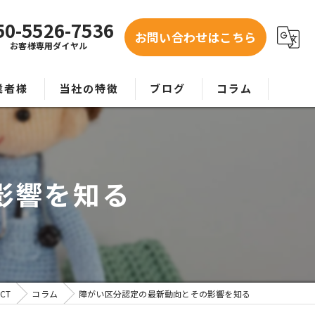
50-5526-7536
お問い合わせはこちら
お客様専用ダイヤル
業者様
当社の特徴
ブログ
コラム
お問い合わせ
紹介
事業者
影響を知る
老人ホーム
グループホーム
要介護
CT
コラム
障がい区分認定の最新動向とその影響を知る