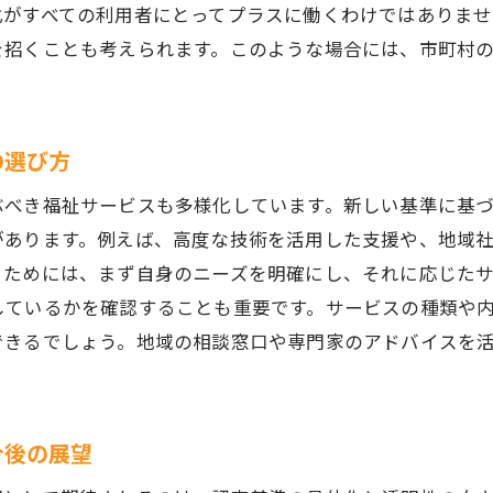
就労支援と障がい区分認定の相関関係を究明
化がすべての利用者にとってプラスに働くわけではありま
障がい区分認定の変動が日常生活に与える具体的な影響
を招くことも考えられます。このような場合には、市町村
障がい区分認定の変動による生活への影響事例
日常生活で役立つ障がい区分認定の基準変更
障がい区分認定がもたらす生活の質の変化
の選び方
認定変動が影響する福祉サービスの選択肢
ぶべき福祉サービスも多様化しています。新しい基準に基
障がい区分認定の変動で知っておくべきこと
があります。例えば、高度な技術を活用した支援や、地域
障がい区分認定による日常生活の改善策
るためには、まず自身のニーズを明確にし、それに応じた
しているかを確認することも重要です。サービスの種類や
社会参加を促進する障がい区分認定の新しいアプローチ
できるでしょう。地域の相談窓口や専門家のアドバイスを
新しいアプローチによる社会参加促進の事例
障がい区分認定で実現する社会参加支援策
障がい者の社会参加を支える認定の新たな方法
今後の展望
社会参加を可能にする障がい区分認定の役割