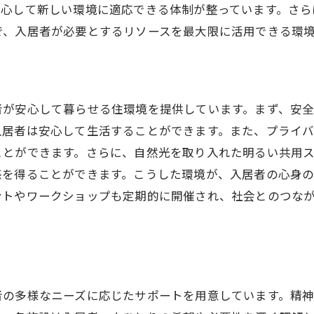
大阪市の住まいでの安心感
安心して新しい環境に適応できる体制が整っています。さら
大阪市で実現する自立した生活障がい者グループホームの
で、入居者が必要とするリソースを最大限に活用できる環
自立生活をサポートする環境
個別のニーズに対応する支援
自立支援プログラムの特徴
者が安心して暮らせる住環境を提供しています。まず、安
大阪市での生活自立を促進する方法
入居者は安心して生活することができます。また、プライ
入居者が自立するためのステップ
ことができます。さらに、自然光を取り入れた明るい共用
自立した生活を実現するためのサポート
感を得ることができます。こうした環境が、入居者の心身
ントやワークショップも定期的に開催され、社会とのつな
心のケアを重視した大阪の障がい者グループホームの取り
カウンセリングの重要性
グループ活動で心のケアを
ト
心の健康を保つためのサポート
者の多様なニーズに応じたサポートを用意しています。精
精神的な支えとしての取り組み