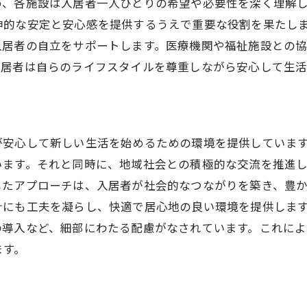
め、各施設は入居者一人ひとりの希望や必要性を深く理解
大阪のグループホームでの心のケア活動
神的な安定と安心感を提供するうえで重要な役割を果たし
入居者の心の健康を守る方法
入居者の自立をサポートします。医療機関や福祉施設との
外部リソースを活用した大阪市のグループホームのサポー
入居者は自らのライフスタイルを尊重しながら安心して生活
地域資源の活用方法
外部サービスの導入事例
多様なリソースを活かす取り組み
が安心して新しい生活を始めるための環境を提供していま
外部支援を活用した生活支援
います。それと同時に、地域社会との積極的な交流を推進
地域との連携で生まれる新しいサポート
したアプローチは、入居者が社会的なつながりを築き、豊
入居者の生活を豊かにする外部リソース
計にも工夫を凝らし、快適で居心地の良い環境を提供しま
精神障がい者が安心して暮らせる大阪のグループホームの
の導入など、細部にわたる配慮がなされています。これによ
安心感を生む環境づくりのポイント
ます。
大阪のグループホームの安全対策
心地よい住空間を提供する工夫