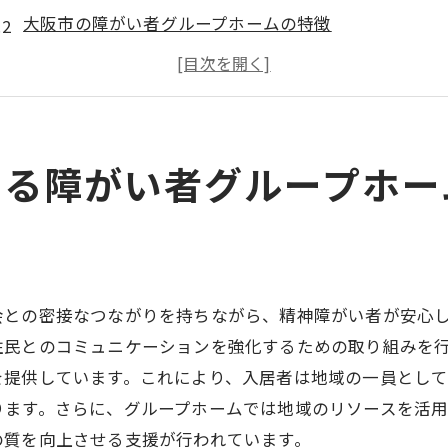
大阪市の障がい者グループホームの特徴
新生活を始めるために必要なサポート
安心感を提供する住環境の魅力
入居者の多様なニーズに応えるサポート
大阪市での新しい生活を支える環境
める障がい者グループホー
精神障がい者に安心を届ける大阪のグループホーム
24時間体制のサポートとは
安心感を生むスタッフの役割
精神的サポートの充実
会との密接なつながりを持ちながら、精神障がい者が安心
心のケアを重視する活動
住民とのコミュニケーションを強化するための取り組みを
大阪のグループホームが目指す安心感
を提供しています。これにより、入居者は地域の一員とし
ります。さらに、グループホームでは地域のリソースを活
入居者が安心して暮らせる理由
の質を向上させる支援が行われています。
地域と連携した障がい者グループホームでの豊かな生活