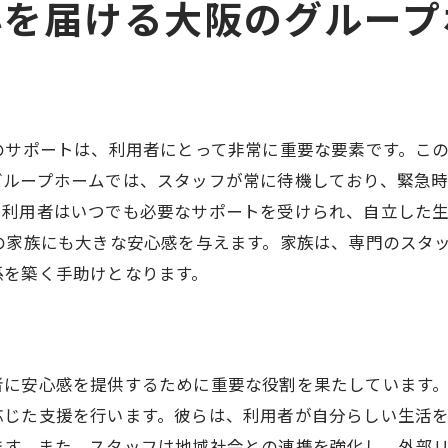
心を届ける大阪のグループ
安心して暮らせるためのサポート
入居者が安心するための理由
地域社会と共に安心を築く方法
のサポートは、利用者にとって非常に重要な要素です。こ
グループホームでは、スタッフが常に待機しており、緊急
、利用者はいつでも必要なサポートを受けられ、自立した
の家族にも大きな安心感を与えます。家族は、専門のスタ
係を築く手助けとなります。
者に安心感を提供するために重要な役割を果たしています
応じた支援を行います。彼らは、利用者が自分らしい生活
ます。また、スタッフは地域社会との連携を強化し、外部