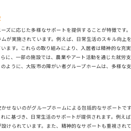
地域社会との連携の重要性
徴
外部リソースの活用方法
地域イベントとの関わり方
ニーズに応じた多様なサポートを提供することが特徴です
ラムが実施されています。例えば、日常生活のスキル向上
豊かな生活を実現するための取り組み
ています。これらの取り組みにより、入居者は精神的な充
大阪市の地域社会と共に暮らすために
さらに、一部の施設では、農業やアート活動を通じた就労
地域参加による生活の充実
このように、大阪市の障がい者グループホームは、多様な
24時間体制で支える大阪市の精神障がい者向け住まい
24時間サポートの仕組み
スタッフ常駐のメリット
日常生活を支えるサポート体制
欠かせないのがグループホームによる包括的なサポートで
夜間も安心できる環境づくり
これに基づき、日常生活のサポートが提供されます。例え
24時間体制の重要性とは
が設けられています。また、精神的なサポートも重視され