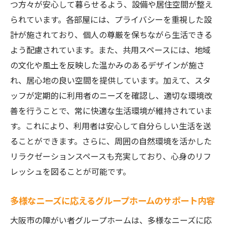
つ方々が安心して暮らせるよう、設備や居住空間が整え
トと施設紹介
られています。各部屋には、プライバシーを重視した設
理想のホームを選ぶための基準
計が施されており、個人の尊厳を保ちながら生活できる
見学時にチェックすべき施設の特徴
よう配慮されています。また、共用スペースには、地域
スタッフとの相性を感じる方法
の文化や風土を反映した温かみのあるデザインが施さ
生活環境の良さを判断するポイント
れ、居心地の良い空間を提供しています。加えて、スタ
長く安心して暮らせるホームの条件
ッフが定期的に利用者のニーズを確認し、適切な環境改
選び方に迷ったときの相談先
善を行うことで、常に快適な生活環境が維持されていま
す。これにより、利用者は安心して自分らしい生活を送
施設紹介で見極める大阪市の障がい者グループ
ることができます。さらに、周囲の自然環境を活かした
ホームの特徴
リラクゼーションスペースも充実しており、心身のリフ
大阪市のホームの多様性とその魅力
レッシュを図ることが可能です。
入居者の安全を守るセキュリティ対策
施設内の豊富な共有スペース
多様なニーズに応えるグループホームのサポート内容
プライバシーを守るための工夫
大阪市の障がい者グループホームは、多様なニーズに応