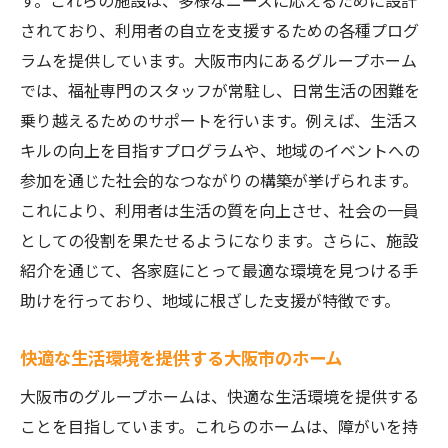
す。これらの施設は、多様なニーズに応えるために設計
入居前に確認すべき重要ポイント
されており、利用者の自立を支援するための各種プログ
ラムを提供しています。大阪市内にあるグループホーム
サポート体制の確認方法
では、福祉専門のスタッフが常駐し、日常生活の困難を
入居者の健康と安全を守るために
乗り越えるためのサポートを行います。例えば、生活ス
よくある質問とその回答
キルの向上を目指すプログラムや、地域のイベントへの
施設紹介で選ぶ大阪市の障がい者グループホー
参加を通じた社会的なつながりの構築が挙げられます。
ムの魅力
これにより、利用者は生活の質を向上させ、社会の一員
大阪市のグループホームの種類とその特徴
としての役割を果たせるようになります。さらに、施設
設備が充実した安心の住環境
紹介を通じて、各家庭にとって最適な環境を見つける手
地域社会とのつながりを感じる施設
助けを行っており、地域に根ざした支援が特徴です。
入居者に寄り添うサービス内容
快適な生活環境を提供する大阪市のホーム
見学時に注目すべき施設のポイント
大阪市のグループホームは、快適な生活環境を提供する
地域との調和を大切にするホーム
ことを目指しています。これらのホームは、障がいを持
大阪市の障がい者グループホーム選びのポイン