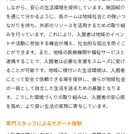
地域との関係を築くためのポイント
しながら、安心の生活環境を提供しています。施設紹介
を通じて分かるように、各ホームは地域社会との強いつ
生活リズムを整えるための施設の工夫
ながりを持ち、外部のリソースを活用するための取り組
入居者にとっての第二の家づくり
みを行っています。これにより、入居者は地域のイベン
新生活をサポートするスタッフの役割
トや活動に参加する機会が増え、社会的な孤立を防ぐこ
大阪市の障がい者グループホームで叶える安心
とができます。また、地域の医療機関や福祉サービスと
の居場所施設紹介
連携することで、入居者は必要な支援をスムーズに受け
安心の居場所を見つけるための情報
ることが可能です。地域に根付いた生活環境は、入居者
心地よい生活空間を提供するホーム
にとって安全で信頼できる場を提供し、彼らが地域社会
入居者の成長を支えるサポート内容
の一員として自立した生活を送るための基盤となりま
す。こうした環境づくりの取り組みは、入居者の安心感
地域とのつながりを深める取り組み
を高め、より良い生活の実現に寄与しています。
日々の生活を充実させるプログラム
安心して暮らせるための工夫とサポート
専門スタッフによるサポート体制