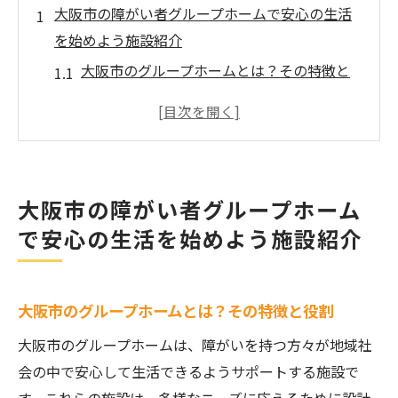
大阪市の障がい者グループホームで安心の生活
を始めよう施設紹介
大阪市のグループホームとは？その特徴と
役割
快適な生活環境を提供する大阪市のホーム
多様なニーズに応えるグループホームのサ
ポート内容
大阪市の障がい者グループホーム
地域に根付いた安心の生活環境
で安心の生活を始めよう施設紹介
専門スタッフによるサポート体制
入居者の声から見る生活の実態
大阪市内の障がい者グループホーム入居に必要
大阪市のグループホームとは？その特徴と役割
な条件を徹底解説
大阪市のグループホームは、障がいを持つ方々が地域社
入居条件の基本を知ろう
会の中で安心して生活できるようサポートする施設で
必要な書類と申請手続き