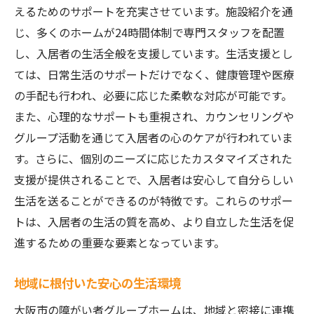
地域イベントへの参加で広がる交流
えるためのサポートを充実させています。施設紹介を通
入居者同士のつながりを深める活動
じ、多くのホームが24時間体制で専門スタッフを配置
大阪市で障がい者グループホームに入居する際
し、入居者の生活全般を支援しています。生活支援とし
の条件と施設紹介
ては、日常生活のサポートだけでなく、健康管理や医療
入居までのステップを詳しく紹介
の手配も行われ、必要に応じた柔軟な対応が可能です。
また、心理的なサポートも重視され、カウンセリングや
必要な条件をクリアするための準備
グループ活動を通じて入居者の心のケアが行われていま
施設見学で気をつけるべきポイント
す。さらに、個別のニーズに応じたカスタマイズされた
入居後の生活を豊かにする工夫
支援が提供されることで、入居者は安心して自分らしい
安心して生活できるサポート体制
生活を送ることができるのが特徴です。これらのサポー
入居者の声から学ぶ成功の秘訣
トは、入居者の生活の質を高め、より自立した生活を促
障がい者グループホームの施設紹介で始める大
進するための重要な要素となっています。
阪市での新生活
地域に根付いた安心の生活環境
新しい生活を始めるための第一歩
大阪市での快適な生活を実現する方法
大阪市の障がい者グループホームは、地域と密接に連携