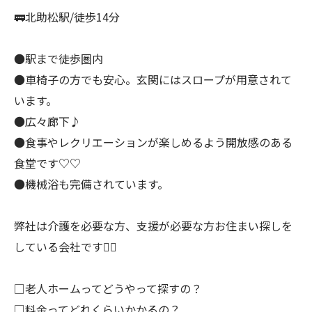
🚃北助松駅/徒歩14分
●駅まで徒歩圏内
●車椅子の方でも安心。玄関にはスロープが用意されて
います。
●広々廊下♪
●食事やレクリエーションが楽しめるよう開放感のある
食堂です♡♡
●機械浴も完備されています。
弊社は介護を必要な方、支援が必要な方お住まい探しを
している会社です💁‍♀️
□老人ホームってどうやって探すの？
□料金ってどれくらいかかるの？